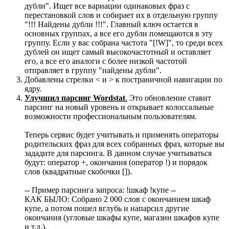
дубли". Ищет все вариации одинаковых фраз с
перестановкой слов и собирает их в отдельную группу
"!!! Найдены дубли !!!". Главный ключ остается в
основных группах, а все его дубли помещаются в эту
группу. Если у вас собрана частота "[!W]", то среди всех
дублей он ищет самый высокочастотный и оставляет
его, а все его аналоги с более низкой частотой
отправляет в группу "найдены дубли".
Добавлены стрелки < и > к постраничной навигации по
ядру.
Улучшил парсинг Wordstat
.
Это обновление ставит
парсинг на новый уровень и открывает колоссальные
возможности профессиональным пользователям.
Теперь сервис будет учитывать и применять операторы
родительских фраз для всех собранных фраз, которые вы
зададите для парсинга. В данном случае учитываться
будут: оператор +, окончания (оператор !) и порядок
слов (квадратные скобочки []).
-- Пример парсинга запроса: !шкаф !купе --
КАК БЫЛО: Собрано 2 000 слов с окончанием шкаф
купе, а потом пошел вглубь и напарсил другие
окончания (угловые шкафы купе, магазин шкафов купе
и т.д.).