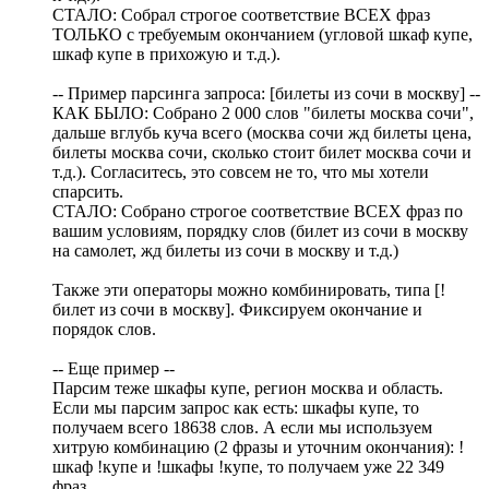
СТАЛО: Собрал строгое соответствие ВСЕХ фраз
ТОЛЬКО с требуемым окончанием (угловой шкаф купе,
шкаф купе в прихожую и т.д.).
-- Пример парсинга запроса: [билеты из сочи в москву] --
КАК БЫЛО: Собрано 2 000 слов "билеты москва сочи",
дальше вглубь куча всего (москва сочи жд билеты цена,
билеты москва сочи, сколько стоит билет москва сочи и
т.д.). Согласитесь, это совсем не то, что мы хотели
спарсить.
СТАЛО: Собрано строгое соответствие ВСЕХ фраз по
вашим условиям, порядку слов (билет из сочи в москву
на самолет, жд билеты из сочи в москву и т.д.)
Также эти операторы можно комбинировать, типа [!
билет из сочи в москву]. Фиксируем окончание и
порядок слов.
-- Еще пример --
Парсим теже шкафы купе, регион москва и область.
Если мы парсим запрос как есть: шкафы купе, то
получаем всего 18638 слов. А если мы используем
хитрую комбинацию (2 фразы и уточним окончания): !
шкаф !купе и !шкафы !купе, то получаем уже 22 349
фраз.