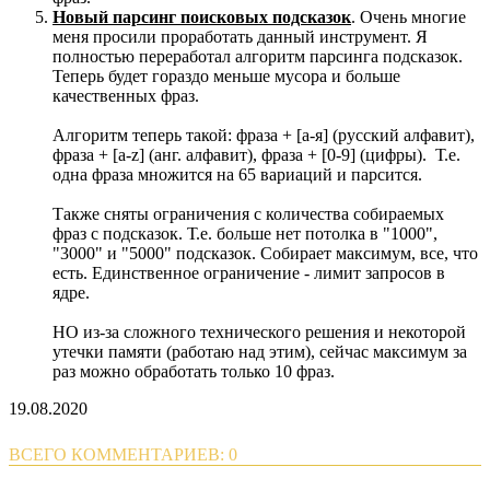
Новый парсинг поисковых подсказок
. Очень многие
меня просили проработать данный инструмент. Я
полностью переработал алгоритм парсинга подсказок.
Теперь будет гораздо меньше мусора и больше
качественных фраз.
Алгоритм теперь такой: фраза + [а-я] (русский алфавит),
фраза + [a-z] (анг. алфавит), фраза + [0-9] (цифры). Т.е.
одна фраза множится на 65 вариаций и парсится.
Также сняты ограничения с количества собираемых
фраз с подсказок. Т.е. больше нет потолка в "1000",
"3000" и "5000" подсказок. Собирает максимум, все, что
есть. Единственное ограничение - лимит запросов в
ядре.
НО из-за сложного технического решения и некоторой
утечки памяти (работаю над этим), сейчас максимум за
раз можно обработать только 10 фраз.
19.08.2020
ВСЕГО КОММЕНТАРИЕВ: 0