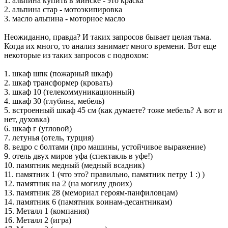
1. альпина купить в минске - это краска
2. альпина стар - мотоэкипировка
3. масло альпина - моторное масло
Неожиданно, правда? И таких запросов бывает целая тьма.
Когда их много, то анализ занимает много времени. Вот еще
некоторые из таких запросов с подвохом:
1. шкаф шпк (пожарный шкаф)
2. шкаф трансформер (кровать)
3. шкаф 10 (телекоммуникационный)
4. шкаф 30 (глубина, мебель)
5. встроенный шкаф 45 см (как думаете? тоже мебель? А вот и
нет, духовка)
6. шкаф г (угловой)
7. летунья (отель, турция)
8. ведро с болтами (про машины, устойчивое выражение)
9. отель двух миров уфа (спектакль в уфе!)
10. памятник медный (медный всадник)
11. памятник 1 (что это? правильно, памятник петру 1 :) )
12. памятник на 2 (на могилу двоих)
13. памятник 28 (мемориал героям-панфиловцам)
14. памятник 6 (памятник воинам-десантникам)
15. Металл 1 (компания)
16. Металл 2 (игра)