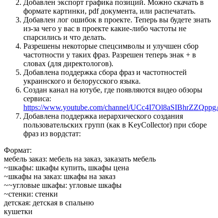
Добавлен экспорт графика позиций. Можно скачать в
формате картинки, pdf документа, или распечатать.
Добавлен лог ошибок в проекте. Теперь вы будете знать
из-за чего у вас в проекте какие-либо частоты не
спарсились и что делать.
Разрешены некоторые спецсимволы и улучшен сбор
частотности у таких фраз. Разрешен теперь знак + в
словах (для директологов).
Добавлена поддержка сбора фраз и частотностей
украинского и белорусского языка.
Создан канал на ютубе, где появляются видео обзоры
сервиса:
https://www.youtube.com/channel/UCc4I7Ol8aSIBhrZZQppg
Добавлена поддержка иерархического создания
пользовательских групп (как в KeyCollector) при сборе
фраз из вордстат:
Формат:
мебель заказ: мебель на заказ, заказать мебель
~шкафы: шкафы купить, шкафы цена
~шкафы на заказ: шкафы на заказ
~~угловые шкафы: угловые шкафы
~стенки: стенки
детская: детская в спальню
кушетки