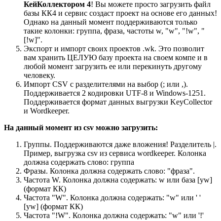
КейКоллектором 4
! Вы можете просто загрузить файл
базы КК4 и сервис создаст проект на основе его данных!
Однако на данный момент поддерживаются только
такие колонки: группа, фраза, частоты w, "w", "!w", "
[!w]".
Экспорт и импорт своих проектов .wk. Это позволит
вам хранить ЦЕЛУЮ базу проекта на своем компе и в
любой момент загрузить ее или перекинуть другому
человеку.
Импорт CSV с разделителями на выбор (; или ,).
Поддерживается 2 кодировки UTF-8 и Windows-1251.
Поддерживается формат данных выгрузки KeyCollector
и Wordkeeper.
На данный момент из csv можно загрузить:
Группы. Поддерживаются даже вложения! Разделитель |.
Пример, выгрузка csv из сервиса wordkeeper. Колонка
должна содержать слово: группа
Фразы. Колонка должна содержать слово: "фраза".
Частота W. Колонка должна содержать: w или база [yw]
(формат КК)
Частота "W". Колонка должна содержать: "w" или ' '
[yw] (формат КК)
Частота "!W". Колонка должна содержать: "w" или '!'