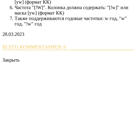
[yw] (формат КК)
Частота "[!W]". Колонка должна содержать: "[!w]" или
маска [yw] (формат КК)
Также поддерживаются годовые частотки: w год, "w"
год, "!w" год
28.03.2023
ВСЕГО КОММЕНТАРИЕВ: 0
Закрыть