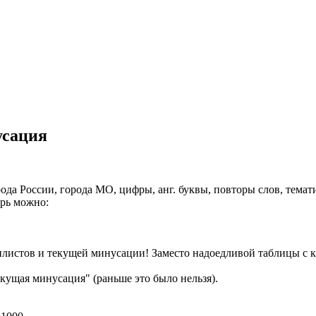
усация
рода России, города МО, цифры, анг. буквы, повторы слов, темат
ерь можно:
листов и текущей минусации! Заместо надоедливой таблицы с кн
кущая минусация" (раньше это было нельзя).