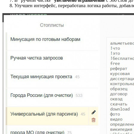
В "ручной чистке"
увеличено ограничение
с 500 слов до
Улучшен интерфейс, переработана логика работы, добав